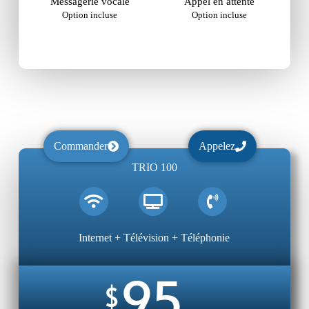
Messagerie vocale
Appel en attente
Option incluse
Option incluse
Commander
Appelez
TRIO 100
Internet + Télévision + Téléphonie
95
$