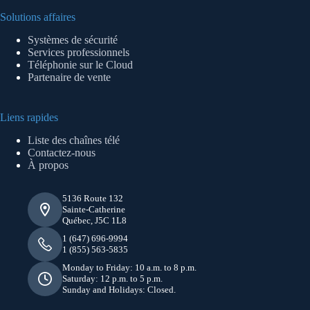
Solutions affaires
Systèmes de sécurité
Services professionnels
Téléphonie sur le Cloud
Partenaire de vente
Liens rapides
Liste des chaînes télé
Contactez-nous
À propos
5136 Route 132
Sainte-Catherine
Québec, J5C 1L8
1 (647) 696-9994
1 (855) 563-5835
Monday to Friday: 10 a.m. to 8 p.m.
Saturday: 12 p.m. to 5 p.m.
Sunday and Holidays: Closed.