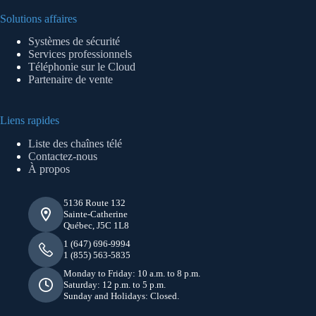
Solutions affaires
Systèmes de sécurité
Services professionnels
Téléphonie sur le Cloud
Partenaire de vente
Liens rapides
Liste des chaînes télé
Contactez-nous
À propos
5136 Route 132
Sainte-Catherine
Québec, J5C 1L8
1 (647) 696-9994
1 (855) 563-5835
Monday to Friday: 10 a.m. to 8 p.m.
Saturday: 12 p.m. to 5 p.m.
Sunday and Holidays: Closed.