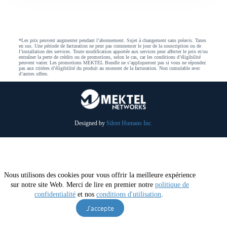
*Les prix peuvent augmenter pendant l’abonnement. Sujet à changement sans préavis. Taxes
en sus. Une période de facturation ne peut pas commencer le jour de la souscription ou de
l’installation des services. Toute modification apportée aux services peut affecter le prix et/ou
entraîner la perte de crédits ou de promotions, selon le cas, car les conditions d’éligibilité
peuvent varier. Les promotions MEKTEL Bundle ne s’appliqueront pas si vous ne répondez
pas aux critères d’éligibilité du produit au moment de la facturation. Non cumulable avec
d’autres offres.
Designed by
Silent Humans Inc.
Nous utilisons des cookies pour vous offrir la meilleure expérience
sur notre site Web. Merci de lire en premier notre
politique de
confidentialité
et nos
conditions d'utilisation
.
J'accepte